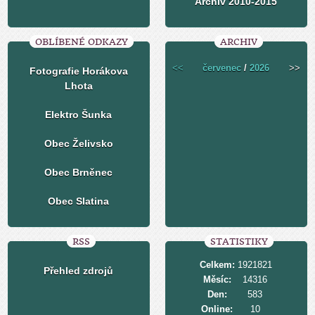
Archiv 2010-2015
OBLÍBENÉ ODKAZY
ARCHIV
<<
červenec
/
2026
>>
Fotografie Horákova
Lhota
Elektro Šunka
Obec Želivsko
Obec Brněnec
Obec Slatina
RSS
STATISTIKY
Celkem:
1921821
Přehled zdrojů
Měsíc:
14316
Den:
583
Online:
10