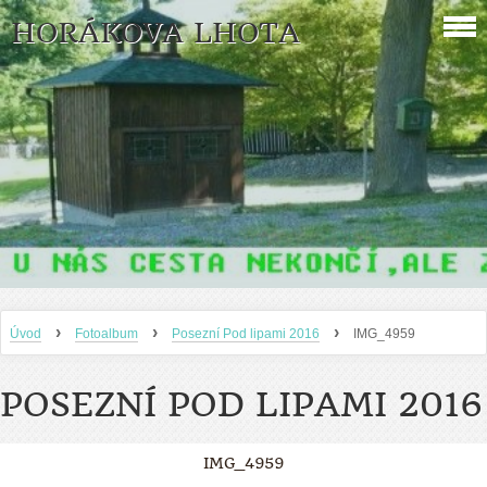
HORÁKOVA LHOTA
›
›
›
Úvod
Fotoalbum
Posezní Pod lipami 2016
IMG_4959
POSEZNÍ POD LIPAMI 2016
IMG_4959