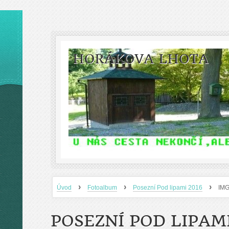
HORÁKOVA LHOTA
›
›
›
Úvod
Fotoalbum
Posezní Pod lipami 2016
IM
POSEZNÍ POD LIPAMI