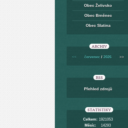
Obec Želivsko
Obec Brněnec
Obec Slatina
ARCHIV
<<
červenec
/
2026
>>
RSS
Přehled zdrojů
STATISTIKY
Celkem:
1921053
Měsíc:
14293