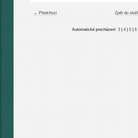
← Předchozí
Zpět do slož
Automatické procházení:
3
|
4
|
5
|
6