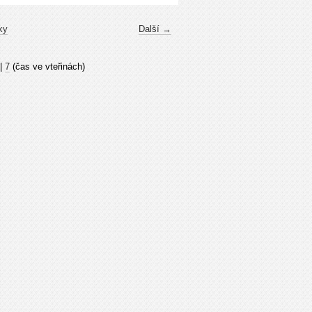
ky
Další →
|
7
(čas ve vteřinách)