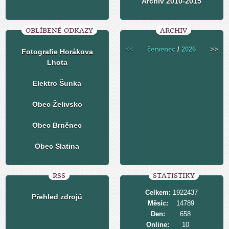
Archiv 2010-2015
OBLÍBENÉ ODKAZY
ARCHIV
<<
červenec
/
2026
>>
Fotografie Horákova
Lhota
Elektro Šunka
Obec Želivsko
Obec Brněnec
Obec Slatina
RSS
STATISTIKY
Celkem:
1922437
Přehled zdrojů
Měsíc:
14789
Den:
658
Online:
10