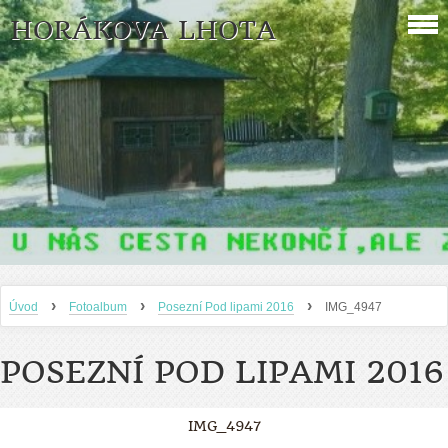
HORÁKOVA LHOTA
›
›
›
Úvod
Fotoalbum
Posezní Pod lipami 2016
IMG_4947
POSEZNÍ POD LIPAMI 2016
IMG_4947