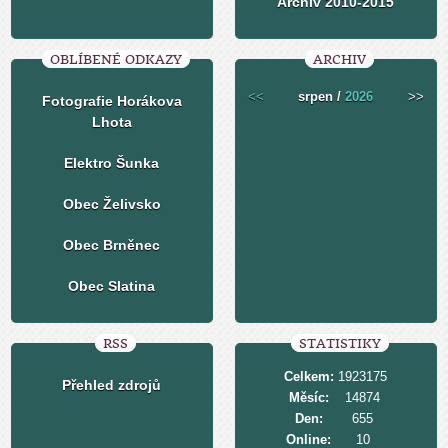
Archiv 2010-2015
OBLÍBENÉ ODKAZY
ARCHIV
<<
srpen /
2026
>>
Fotografie Horákova
Lhota
Elektro Šunka
Obec Želivsko
Obec Brněnec
Obec Slatina
RSS
STATISTIKY
Celkem:
1923175
Přehled zdrojů
Měsíc:
14874
Den:
655
Online:
10