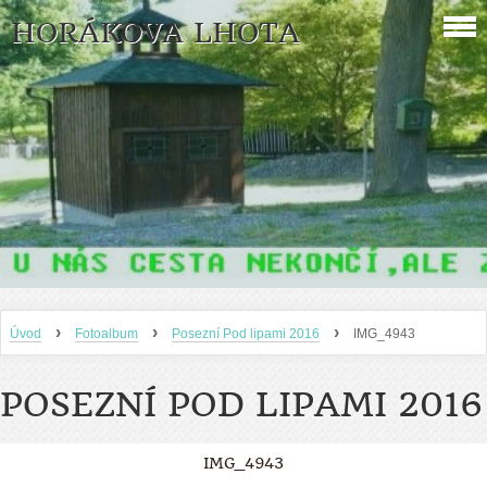
HORÁKOVA LHOTA
›
›
›
Úvod
Fotoalbum
Posezní Pod lipami 2016
IMG_4943
POSEZNÍ POD LIPAMI 2016
IMG_4943