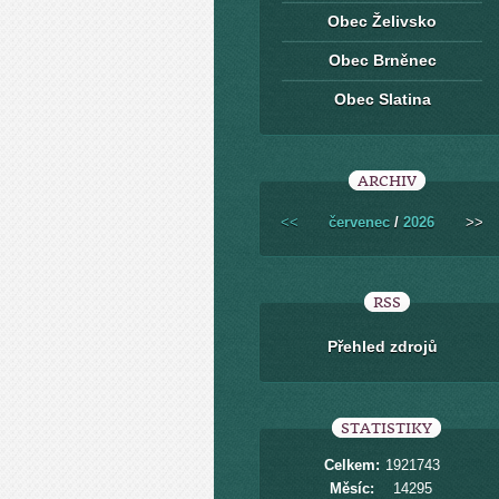
Obec Želivsko
Obec Brněnec
Obec Slatina
ARCHIV
<<
červenec
/
2026
>>
RSS
Přehled zdrojů
STATISTIKY
Celkem:
1921743
Měsíc:
14295