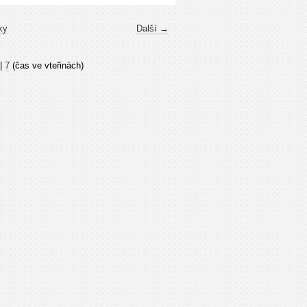
ky
Další →
|
7
(čas ve vteřinách)