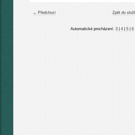
← Předchozí
Zpět do slož
Automatické procházení:
3
|
4
|
5
|
6