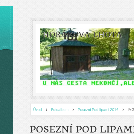
HORÁKOVA LHOTA
›
›
›
Úvod
Fotoalbum
Posezní Pod lipami 2016
IM
POSEZNÍ POD LIPAMI