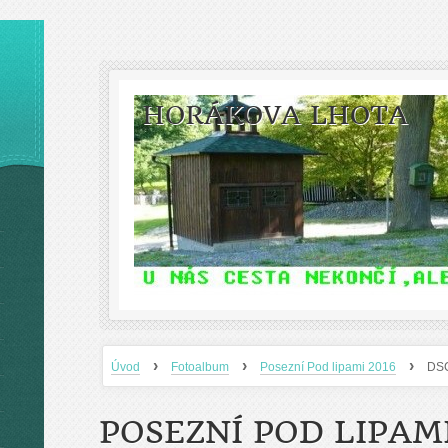
HORÁKOVA LHOTA
›
›
›
Úvod
Fotoalbum
Posezní Pod lipami 2016
DS
POSEZNÍ POD LIPAMI