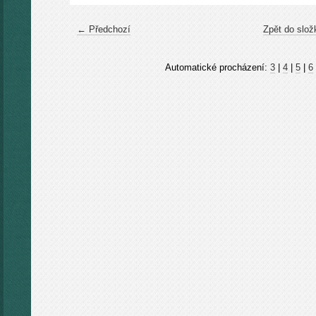
← Předchozí
Zpět do slož
Automatické procházení:
3
|
4
|
5
|
6