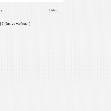
ky
Další →
|
7
(čas ve vteřinách)