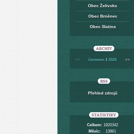
Obec Želivsko
Obec Brněnec
Obec Slatina
ARCHIV
<<
červenec
/
2026
>>
RSS
Přehled zdrojů
STATISTIKY
Celkem:
1920342
Měsíc:
13861