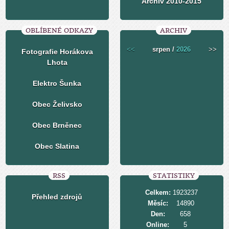
Archiv 2010-2015
OBLÍBENÉ ODKAZY
ARCHIV
<<
srpen /
2026
>>
Fotografie Horákova
Lhota
Elektro Šunka
Obec Želivsko
Obec Brněnec
Obec Slatina
RSS
STATISTIKY
Celkem:
1923237
Přehled zdrojů
Měsíc:
14890
Den:
658
Online:
5