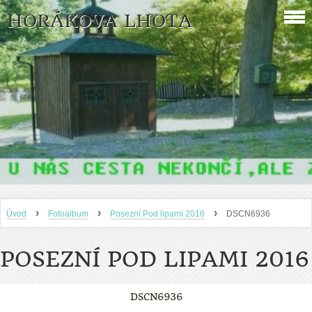
HORÁKOVA LHOTA
›
›
›
Úvod
Fotoalbum
Posezní Pod lipami 2016
DSCN6936
POSEZNÍ POD LIPAMI 2016
DSCN6936