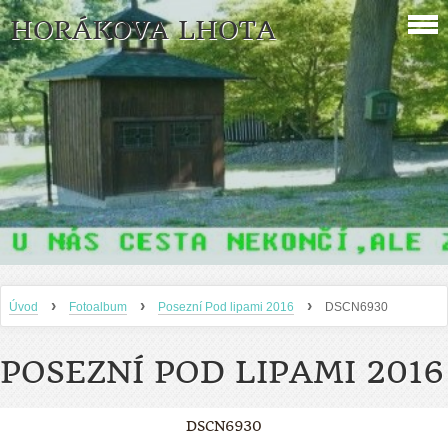
HORÁKOVA LHOTA
›
›
›
Úvod
Fotoalbum
Posezní Pod lipami 2016
DSCN6930
POSEZNÍ POD LIPAMI 2016
DSCN6930