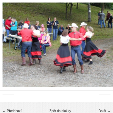
← Předchozí
Zpět do složky
Další →