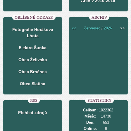
Archiv 2010-2015
OBLÍBENÉ ODKAZY
ARCHIV
<<
červenec
/
2026
>>
Fotografie Horákova
Lhota
Elektro Šunka
Obec Želivsko
Obec Brněnec
Obec Slatina
RSS
STATISTIKY
Celkem:
1922362
Přehled zdrojů
Měsíc:
14730
Den:
653
Online:
8