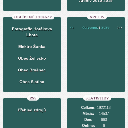
Archiv 2010-2015
OBLÍBENÉ ODKAZY
ARCHIV
<<
červenec
/
2026
>>
Fotografie Horákova
Lhota
Elektro Šunka
Obec Želivsko
Obec Brněnec
Obec Slatina
RSS
STATISTIKY
Celkem:
1922113
Přehled zdrojů
Měsíc:
14537
Den:
660
Online:
6