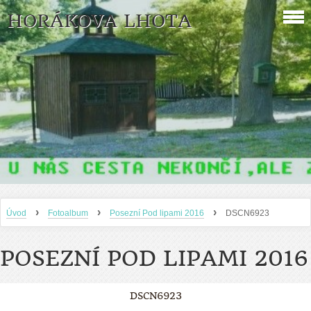
HORÁKOVA LHOTA
›
›
›
Úvod
Fotoalbum
Posezní Pod lipami 2016
DSCN6923
POSEZNÍ POD LIPAMI 2016
DSCN6923