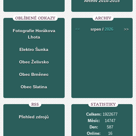
Archiv 2010-2015
OBLÍBENÉ ODKAZY
ARCHIV
<<
srpen /
2026
>>
Fotografie Horákova
Lhota
Elektro Šunka
Obec Želivsko
Obec Brněnec
Obec Slatina
RSS
STATISTIKY
Celkem:
1922677
Přehled zdrojů
Měsíc:
14747
Den:
587
Online:
16