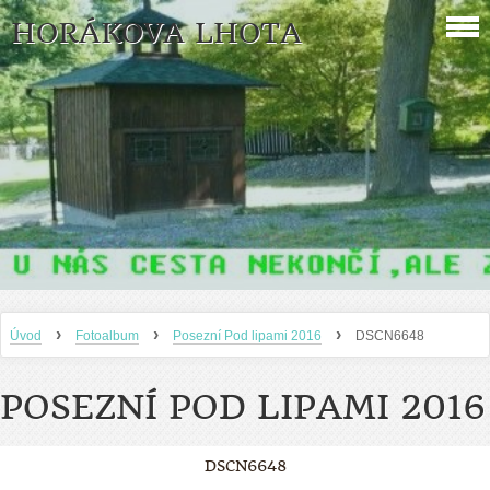
HORÁKOVA LHOTA
›
›
›
Úvod
Fotoalbum
Posezní Pod lipami 2016
DSCN6648
POSEZNÍ POD LIPAMI 2016
DSCN6648