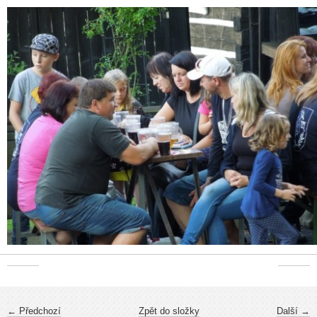
← Předchozí
Zpět do složky
Další →