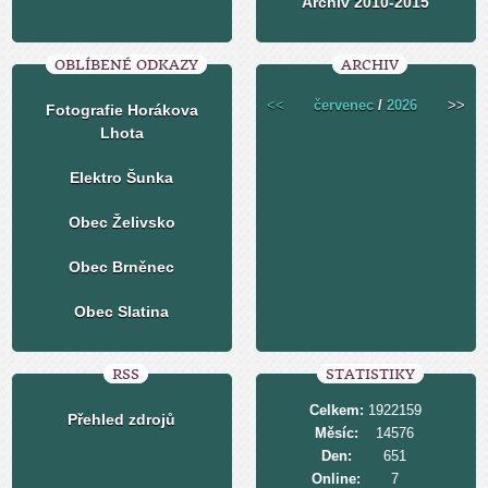
Archiv 2010-2015
OBLÍBENÉ ODKAZY
ARCHIV
<<
červenec
/
2026
>>
Fotografie Horákova
Lhota
Elektro Šunka
Obec Želivsko
Obec Brněnec
Obec Slatina
RSS
STATISTIKY
Celkem:
1922159
Přehled zdrojů
Měsíc:
14576
Den:
651
Online:
7