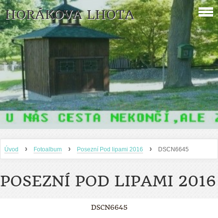
HORÁKOVA LHOTA
›
›
›
Úvod
Fotoalbum
Posezní Pod lipami 2016
DSCN6645
POSEZNÍ POD LIPAMI 2016
DSCN6645