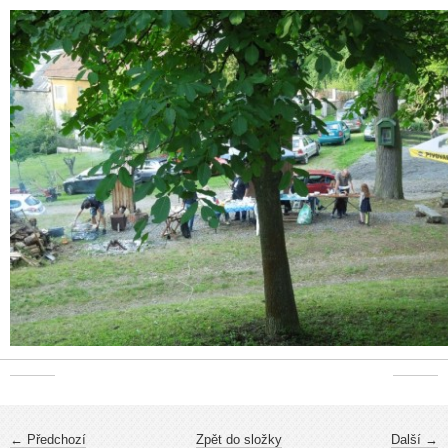
← Předchozí
Zpět do složky
Další →