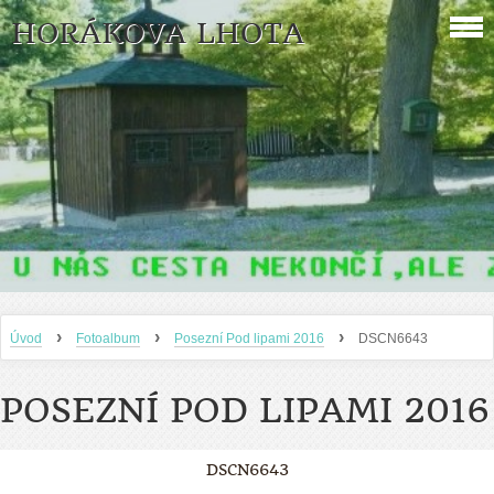
HORÁKOVA LHOTA
›
›
›
Úvod
Fotoalbum
Posezní Pod lipami 2016
DSCN6643
POSEZNÍ POD LIPAMI 2016
DSCN6643