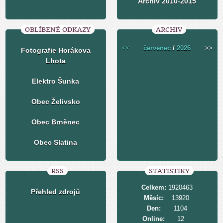
Archiv 2010-2015
OBLÍBENÉ ODKAZY
ARCHIV
<<
červenec
/
2026
>>
Fotografie Horákova
Lhota
Elektro Šunka
Obec Želivsko
Obec Brněnec
Obec Slatina
RSS
STATISTIKY
Celkem:
1920463
Přehled zdrojů
Měsíc:
13920
Den:
1104
Online:
12