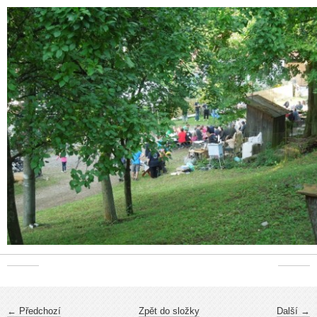
← Předchozí
Zpět do složky
Další →