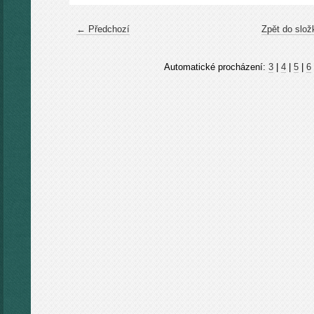
← Předchozí
Zpět do slož
Automatické procházení:
3
|
4
|
5
|
6