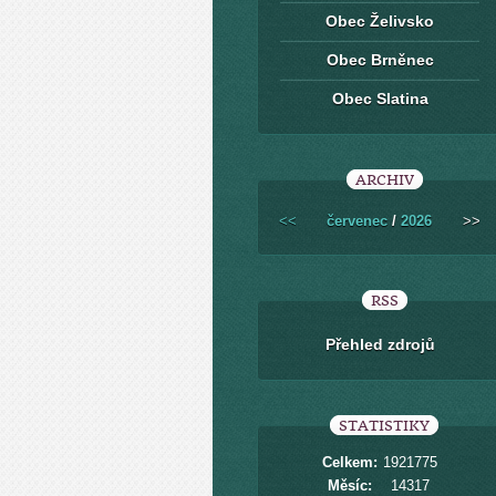
Obec Želivsko
Obec Brněnec
Obec Slatina
ARCHIV
<<
červenec
/
2026
>>
RSS
Přehled zdrojů
STATISTIKY
Celkem:
1921775
Měsíc:
14317