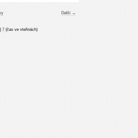
ky
Další →
|
7
(čas ve vteřinách)