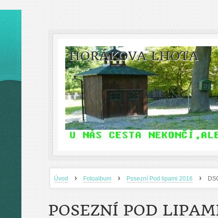
HORÁKOVA LHOTA
›
›
›
Úvod
Fotoalbum
Posezní Pod lipami 2016
DS
POSEZNÍ POD LIPAMI