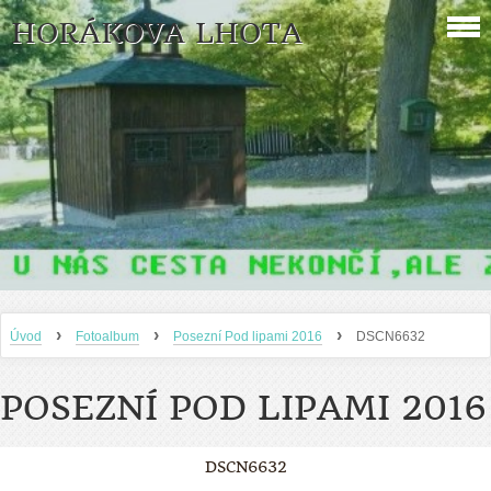
HORÁKOVA LHOTA
›
›
›
Úvod
Fotoalbum
Posezní Pod lipami 2016
DSCN6632
POSEZNÍ POD LIPAMI 2016
DSCN6632