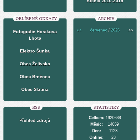
Archiv 2010-2015
OBLÍBENÉ ODKAZY
ARCHIV
<<
červenec
/
2026
>>
Fotografie Horákova
Lhota
Elektro Šunka
Obec Želivsko
Obec Brněnec
Obec Slatina
RSS
STATISTIKY
Celkem:
1920688
Přehled zdrojů
Měsíc:
14059
Den:
1123
Online:
23