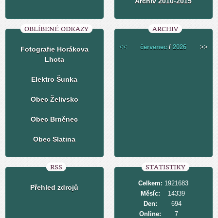
Archiv 2010-2015
OBLÍBENÉ ODKAZY
ARCHIV
<<
červenec
/
2026
>>
Fotografie Horákova
Lhota
Elektro Šunka
Obec Želivsko
Obec Brněnec
Obec Slatina
RSS
STATISTIKY
Celkem:
1921683
Přehled zdrojů
Měsíc:
14339
Den:
694
Online:
7