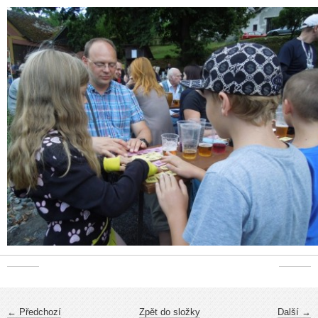
← Předchozí
Zpět do složky
Další →