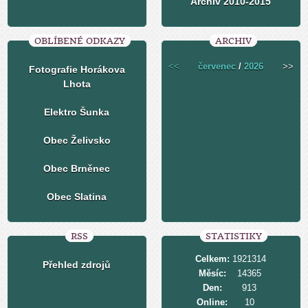
Archiv 2010-2015
OBLÍBENÉ ODKAZY
ARCHIV
<<
červenec
/
2026
>>
Fotografie Horákova
Lhota
Elektro Šunka
Obec Želivsko
Obec Brněnec
Obec Slatina
RSS
STATISTIKY
Celkem:
1921314
Přehled zdrojů
Měsíc:
14365
Den:
913
Online:
10