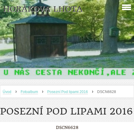
HORÁKOVA LHOTA
›
›
›
Úvod
Fotoalbum
Posezní Pod lipami 2016
DSCN6628
POSEZNÍ POD LIPAMI 2016
DSCN6628