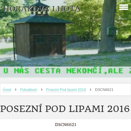
HORÁKOVA LHOTA
›
›
›
Úvod
Fotoalbum
Posezní Pod lipami 2016
DSCN6621
POSEZNÍ POD LIPAMI 2016
DSCN6621