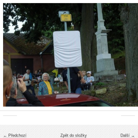
← Předchozí
Zpět do složky
Další →