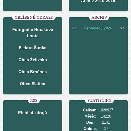
Archiv 2010-2015
OBLÍBENÉ ODKAZY
ARCHIV
<<
červenec
/
2026
>>
Fotografie Horákova
Lhota
Elektro Šunka
Obec Želivsko
Obec Brněnec
Obec Slatina
RSS
STATISTIKY
Celkem:
1920927
Přehled zdrojů
Měsíc:
14220
Den:
1141
Online:
17