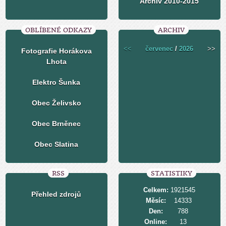
Archiv 2010-2015
OBLÍBENÉ ODKAZY
ARCHIV
<<
červenec
/
2026
>>
Fotografie Horákova
Lhota
Elektro Šunka
Obec Želivsko
Obec Brněnec
Obec Slatina
RSS
STATISTIKY
Celkem:
1921545
Přehled zdrojů
Měsíc:
14333
Den:
788
Online:
13