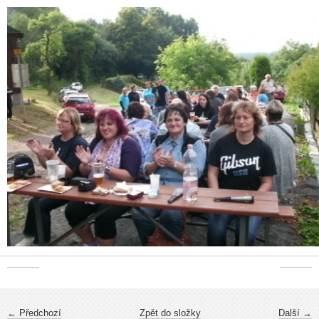
← Předchozí
Zpět do složky
Další →