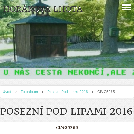
HORÁKOVA LHOTA
›
›
›
Úvod
Fotoalbum
Posezní Pod lipami 2016
CIMG5265
POSEZNÍ POD LIPAMI 2016
CIMG5265