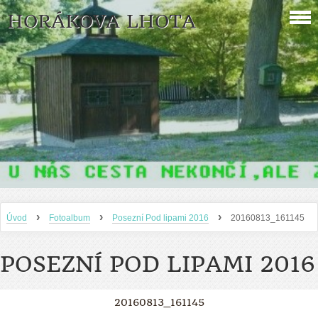
HORÁKOVA LHOTA
›
›
›
Úvod
Fotoalbum
Posezní Pod lipami 2016
20160813_161145
POSEZNÍ POD LIPAMI 2016
20160813_161145