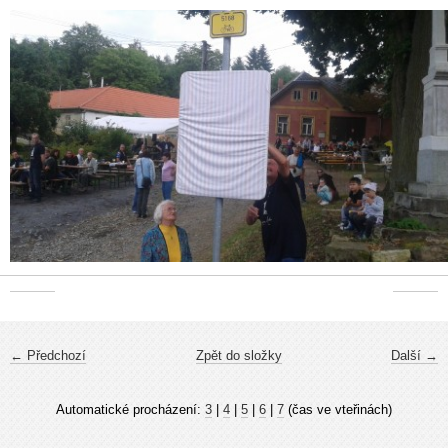
← Předchozí
Zpět do složky
Další →
Automatické procházení:
3
|
4
|
5
|
6
|
7
(čas ve vteřinách)