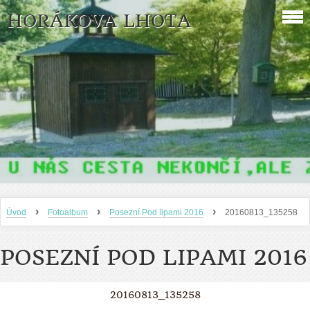
HORÁKOVA LHOTA
›
›
›
Úvod
Fotoalbum
Posezní Pod lipami 2016
20160813_135258
POSEZNÍ POD LIPAMI 2016
20160813_135258