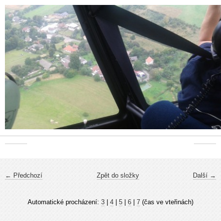
← Předchozí
Zpět do složky
Další →
Automatické procházení:
3
|
4
|
5
|
6
|
7
(čas ve vteřinách)