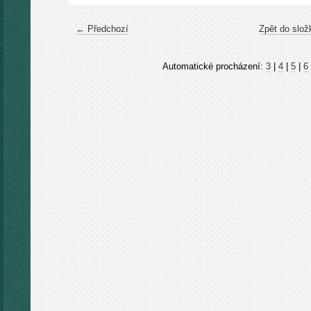
← Předchozí
Zpět do slož
Automatické procházení:
3
|
4
|
5
|
6