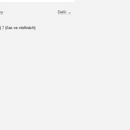
ky
Další →
|
7
(čas ve vteřinách)