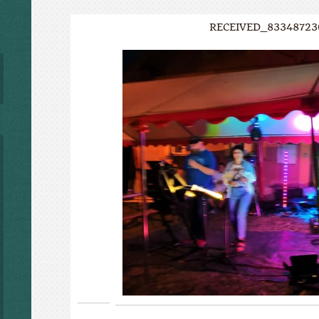
RECEIVED_83348723