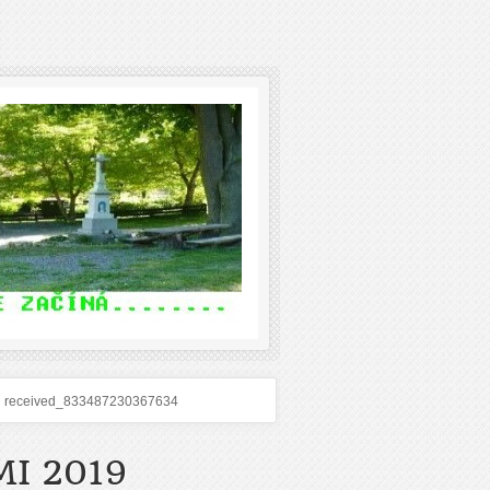
received_833487230367634
I 2019