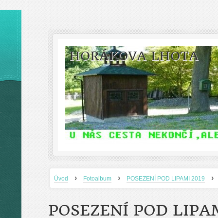
HORÁKOVA LHOTA
›
›
›
Úvod
Fotoalbum
POSEZENÍ POD LIPAMI 2019
POSEZENÍ POD LIPAM