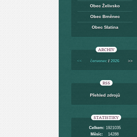
Obec Želivsko
Obec Brněnec
Obec Slatina
ARCHIV
<<
červenec
/
2026
>>
RSS
Přehled zdrojů
STATISTIKY
Celkem:
1921035
Měsíc:
14288