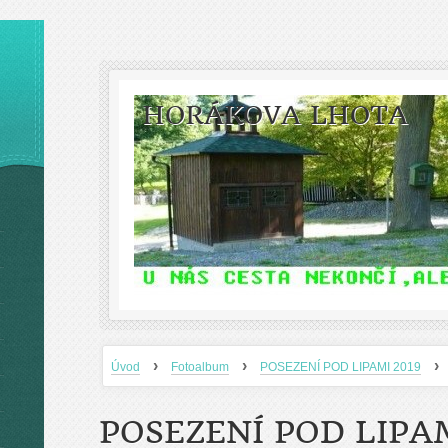
HORÁKOVA LHOTA
›
›
›
Úvod
Fotoalbum
POSEZENÍ POD LIPAMI 2019
POSEZENÍ POD LIPAM