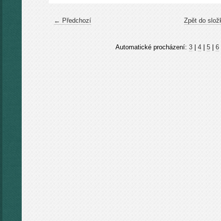
← Předchozí
Zpět do slož
Automatické procházení:
3
|
4
|
5
|
6