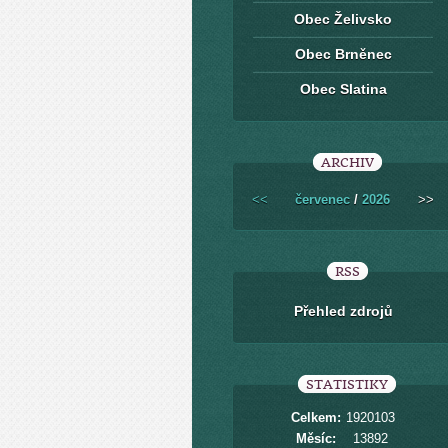
Obec Želivsko
Obec Brněnec
Obec Slatina
ARCHIV
<<
červenec
/
2026
>>
RSS
Přehled zdrojů
STATISTIKY
Celkem:
1920103
Měsíc:
13892