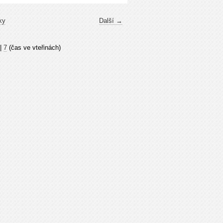
ky
Další →
|
7
(čas ve vteřinách)