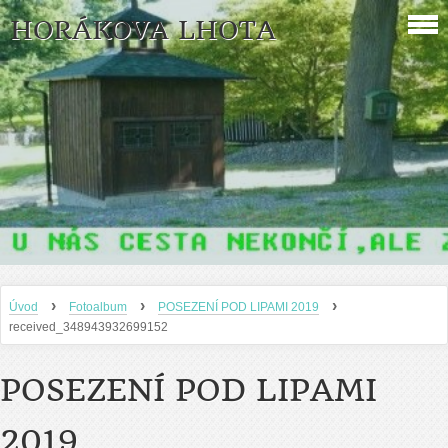
HORÁKOVA LHOTA
›
›
›
Úvod
Fotoalbum
POSEZENÍ POD LIPAMI 2019
received_348943932699152
POSEZENÍ POD LIPAMI
2019