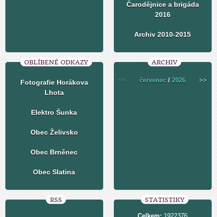
Čarodějnice a brigáda
2016
Archiv 2010-2015
OBLÍBENÉ ODKAZY
ARCHIV
<<
červenec
/
2026
>>
Fotografie Horákova
Lhota
Elektro Šunka
Obec Želivsko
Obec Brněnec
Obec Slatina
RSS
STATISTIKY
Celkem:
1922376