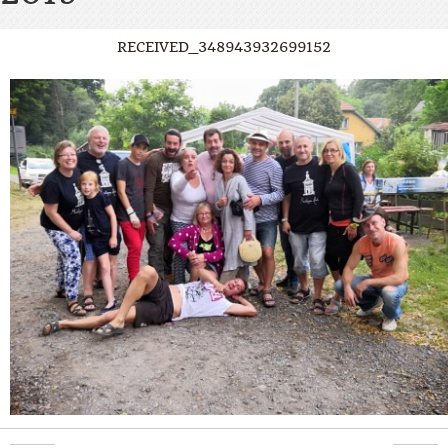
RECEIVED_348943932699152