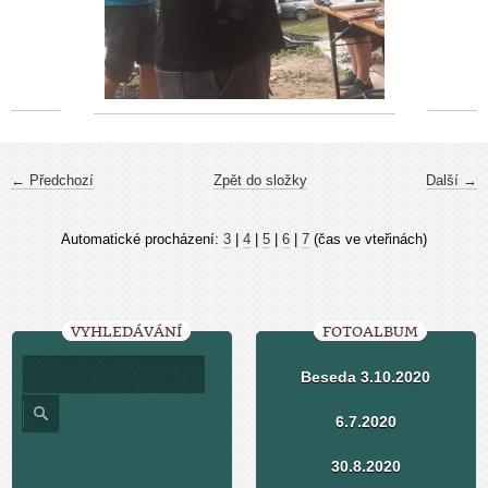
← Předchozí
Zpět do složky
Další →
Automatické procházení:
3
|
4
|
5
|
6
|
7
(čas ve vteřinách)
VYHLEDÁVÁNÍ
FOTOALBUM
Beseda 3.10.2020
6.7.2020
30.8.2020