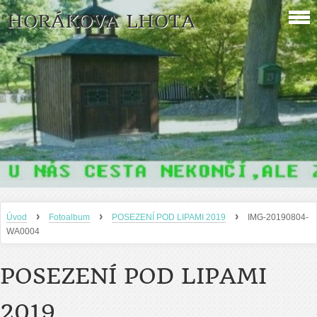
HORÁKOVA LHOTA
›
›
›
Úvod
Fotoalbum
POSEZENÍ POD LIPAMI 2019
IMG-20190804-
WA0004
POSEZENÍ POD LIPAMI
2019