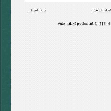
← Předchozí
Zpět do slož
Automatické procházení:
3
|
4
|
5
|
6