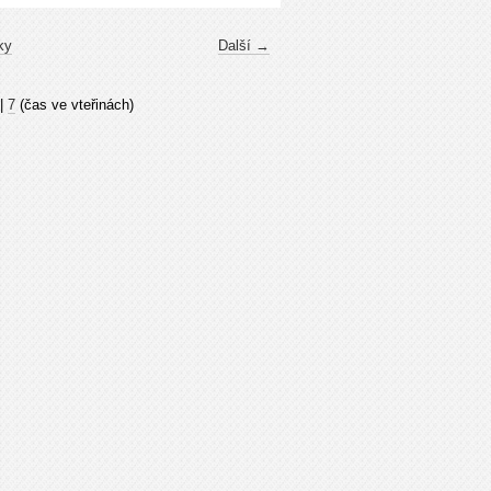
ky
Další →
|
7
(čas ve vteřinách)