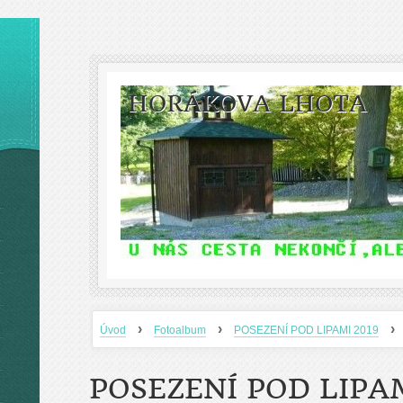
HORÁKOVA LHOTA
›
›
›
Úvod
Fotoalbum
POSEZENÍ POD LIPAMI 2019
POSEZENÍ POD LIPAM