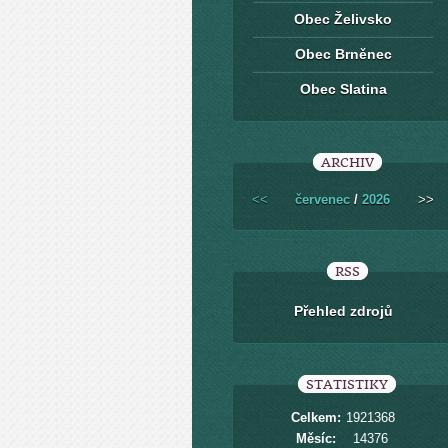
Obec Želivsko
Obec Brněnec
Obec Slatina
ARCHIV
<<
červenec
/
2026
>>
RSS
Přehled zdrojů
STATISTIKY
Celkem:
1921368
Měsíc:
14376