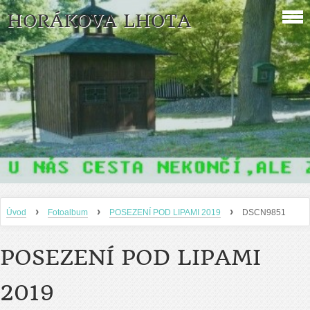
HORÁKOVA LHOTA
›
›
›
Úvod
Fotoalbum
POSEZENÍ POD LIPAMI 2019
DSCN9851
POSEZENÍ POD LIPAMI
2019