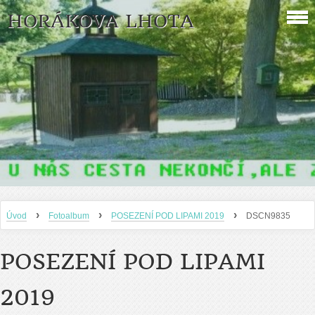
HORÁKOVA LHOTA
›
›
›
Úvod
Fotoalbum
POSEZENÍ POD LIPAMI 2019
DSCN9835
POSEZENÍ POD LIPAMI
2019