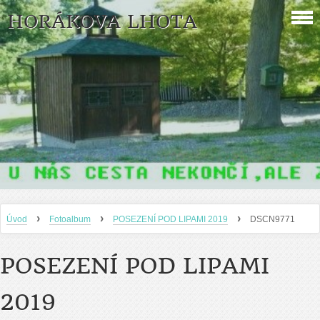
HORÁKOVA LHOTA
›
›
›
Úvod
Fotoalbum
POSEZENÍ POD LIPAMI 2019
DSCN9771
POSEZENÍ POD LIPAMI
2019