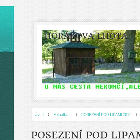
HORÁKOVA LHOTA
›
›
›
Úvod
Fotoalbum
POSEZENÍ POD LIPAMI 2019
POSEZENÍ POD LIPAM