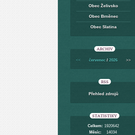
Obec Želivsko
Obec Brněnec
Obec Slatina
ARCHIV
<<
červenec
/
2026
>>
RSS
Přehled zdrojů
STATISTIKY
Celkem:
1920642
Měsíc:
14034