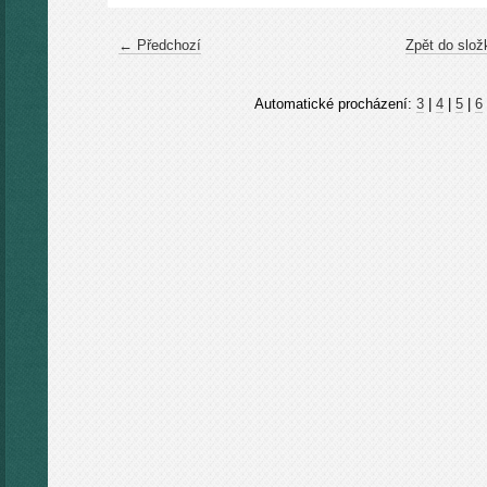
← Předchozí
Zpět do slož
Automatické procházení:
3
|
4
|
5
|
6