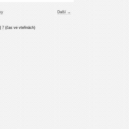
ky
Další →
|
7
(čas ve vteřinách)