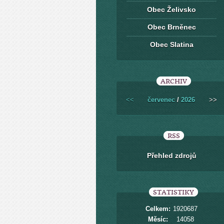
Obec Želivsko
Obec Brněnec
Obec Slatina
ARCHIV
<<
červenec
/
2026
>>
RSS
Přehled zdrojů
STATISTIKY
Celkem:
1920687
Měsíc:
14058