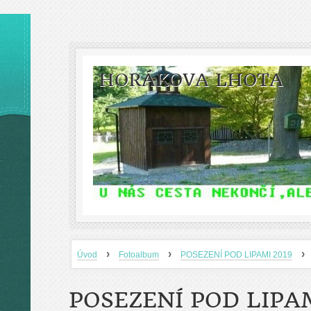
HORÁKOVA LHOTA
›
›
›
Úvod
Fotoalbum
POSEZENÍ POD LIPAMI 2019
POSEZENÍ POD LIPAM