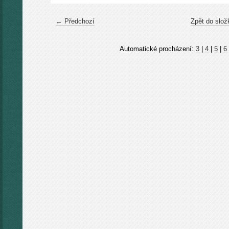
← Předchozí
Zpět do slož
Automatické procházení:
3
|
4
|
5
|
6