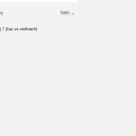
ky
Další →
|
7
(čas ve vteřinách)