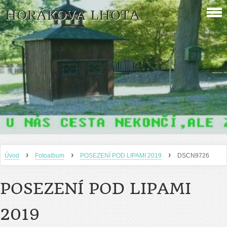
HORÁKOVA LHOTA
›
›
›
Úvod
Fotoalbum
POSEZENÍ POD LIPAMI 2019
DSCN9726
POSEZENÍ POD LIPAMI
2019