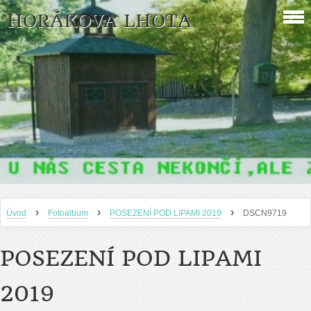
HORÁKOVA LHOTA
›
›
›
Úvod
Fotoalbum
POSEZENÍ POD LIPAMI 2019
DSCN9719
POSEZENÍ POD LIPAMI
2019