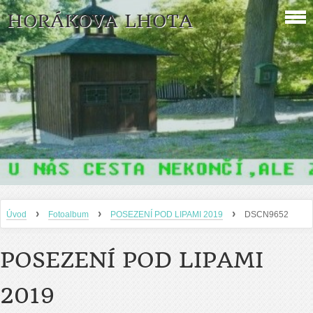
HORÁKOVA LHOTA
›
›
›
Úvod
Fotoalbum
POSEZENÍ POD LIPAMI 2019
DSCN9652
POSEZENÍ POD LIPAMI
2019