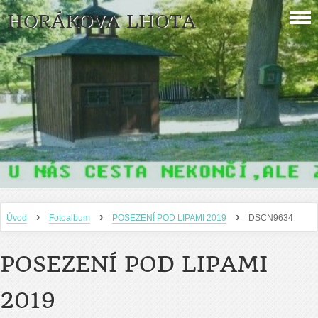
HORÁKOVA LHOTA
›
›
›
Úvod
Fotoalbum
POSEZENÍ POD LIPAMI 2019
DSCN9634
POSEZENÍ POD LIPAMI
2019