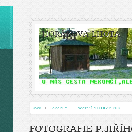
HORÁKOVA LHOTA
›
›
›
Úvod
Fotoalbum
Posezení POD LIPAMI 2018
FOTOGRAFIE P.JIŘÍ