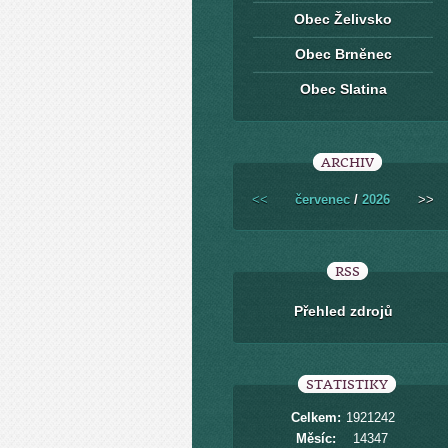
Obec Želivsko
Obec Brněnec
Obec Slatina
ARCHIV
<<
červenec
/
2026
>>
RSS
Přehled zdrojů
STATISTIKY
Celkem:
1921242
Měsíc:
14347