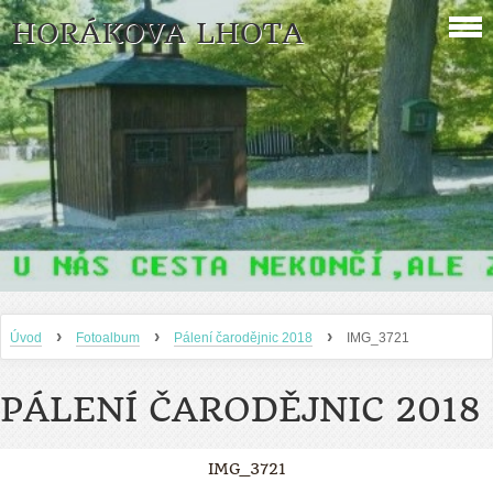
HORÁKOVA LHOTA
›
›
›
Úvod
Fotoalbum
Pálení čarodějnic 2018
IMG_3721
PÁLENÍ ČARODĚJNIC 2018
IMG_3721