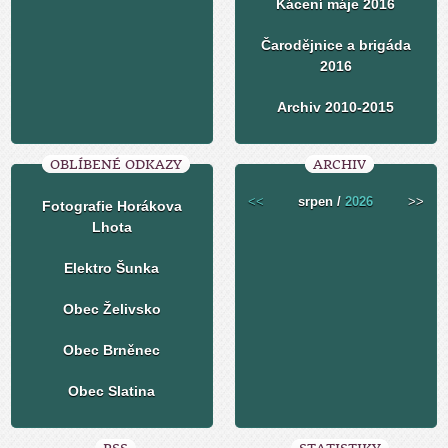
Kácení máje 2016
Čarodějnice a brigáda
2016
Archiv 2010-2015
OBLÍBENÉ ODKAZY
ARCHIV
<<
srpen /
2026
>>
Fotografie Horákova
Lhota
Elektro Šunka
Obec Želivsko
Obec Brněnec
Obec Slatina