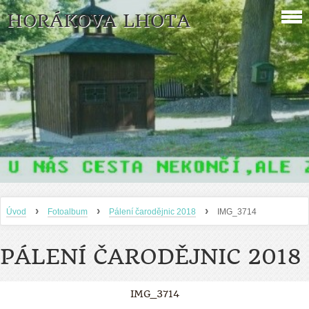
HORÁKOVA LHOTA
›
›
›
Úvod
Fotoalbum
Pálení čarodějnic 2018
IMG_3714
PÁLENÍ ČARODĚJNIC 2018
IMG_3714