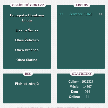
OBLÍBENÉ ODKAZY
ARCHIV
<<
červenec
/
2026
>>
Fotografie Horákova
Lhota
Elektro Šunka
Obec Želivsko
Obec Brněnec
Obec Slatina
RSS
STATISTIKY
Celkem:
1921327
Přehled zdrojů
Měsíc:
14367
Den:
914
Online:
11