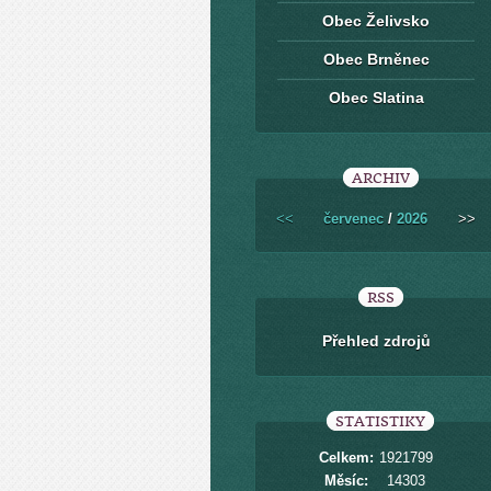
Obec Želivsko
Obec Brněnec
Obec Slatina
ARCHIV
<<
červenec
/
2026
>>
RSS
Přehled zdrojů
STATISTIKY
Celkem:
1921799
Měsíc:
14303