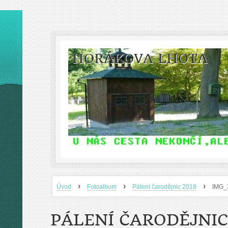
HORÁKOVA LHOTA
›
›
›
Úvod
Fotoalbum
Pálení čarodějnic 2018
IMG_
PÁLENÍ ČARODĚJNIC