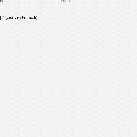
ky
Další →
|
7
(čas ve vteřinách)