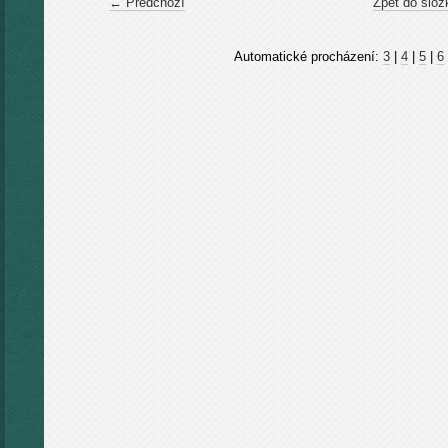
← Předchozí
Zpět do slož
Automatické procházení:
3
|
4
|
5
|
6