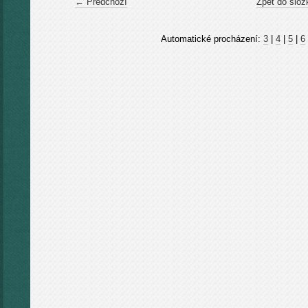
← Předchozí
Zpět do slož
Automatické procházení:
3
|
4
|
5
|
6