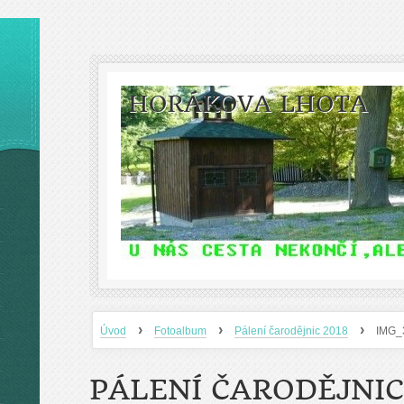
HORÁKOVA LHOTA
›
›
›
Úvod
Fotoalbum
Pálení čarodějnic 2018
IMG_
PÁLENÍ ČARODĚJNIC