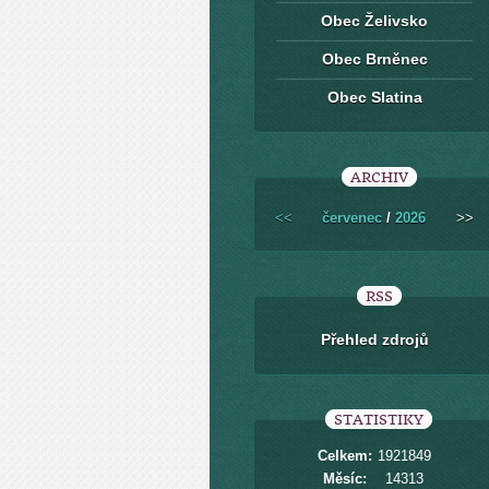
Obec Želivsko
Obec Brněnec
Obec Slatina
ARCHIV
<<
červenec
/
2026
>>
RSS
Přehled zdrojů
STATISTIKY
Celkem:
1921849
Měsíc:
14313