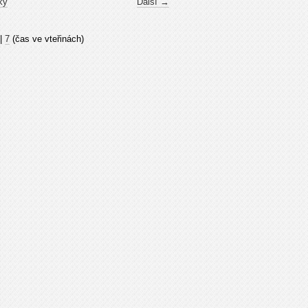
ky
Další →
|
7
(čas ve vteřinách)