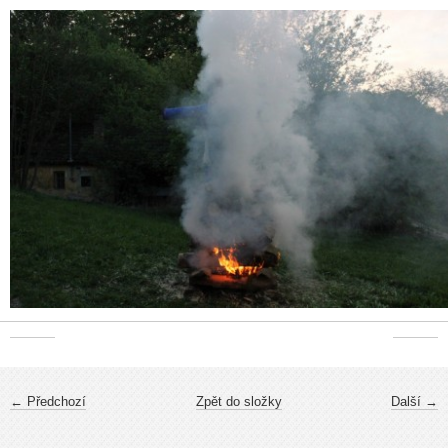
← Předchozí
Zpět do složky
Další →