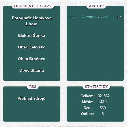
OBLÍBENÉ ODKAZY
ARCHIV
<<
červenec
/
2026
>>
Fotografie Horákova
Lhota
Elektro Šunka
Obec Želivsko
Obec Brněnec
Obec Slatina
RSS
STATISTIKY
Celkem:
1921852
Přehled zdrojů
Měsíc:
14311
Den:
560
Online:
6