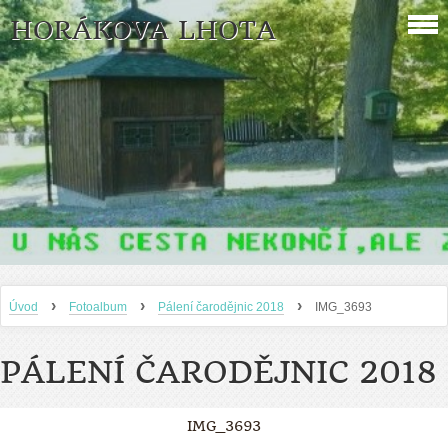
HORÁKOVA LHOTA
›
›
›
Úvod
Fotoalbum
Pálení čarodějnic 2018
IMG_3693
PÁLENÍ ČARODĚJNIC 2018
IMG_3693