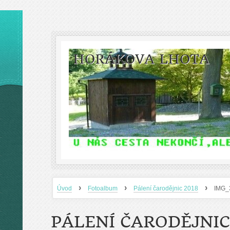
HORÁKOVA LHOTA
›
›
›
Úvod
Fotoalbum
Pálení čarodějnic 2018
IMG_
PÁLENÍ ČARODĚJNIC