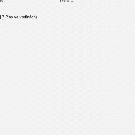
ky
Další →
|
7
(čas ve vteřinách)