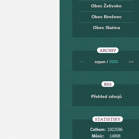
Obec Želivsko
Obec Brněnec
Obec Slatina
ARCHIV
<<
srpen /
2026
>>
RSS
Přehled zdrojů
STATISTIKY
Celkem:
1922586
Měsíc:
14898