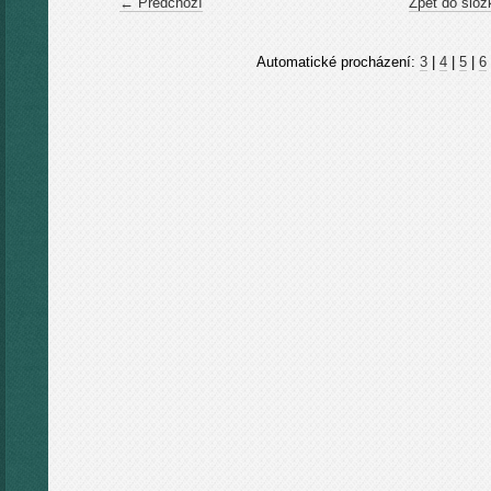
← Předchozí
Zpět do slož
Automatické procházení:
3
|
4
|
5
|
6