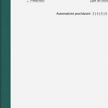
← Předchozí
Zpět do slož
Automatické procházení:
3
|
4
|
5
|
6