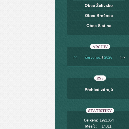
Obec Želivsko
Obec Brněnec
Obec Slatina
ARCHIV
<<
červenec
/
2026
>>
RSS
Přehled zdrojů
STATISTIKY
Celkem:
1921854
Měsíc:
14311