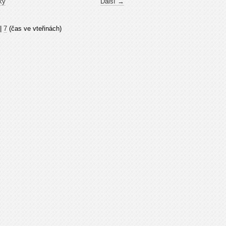
ky
Další →
|
7
(čas ve vteřinách)