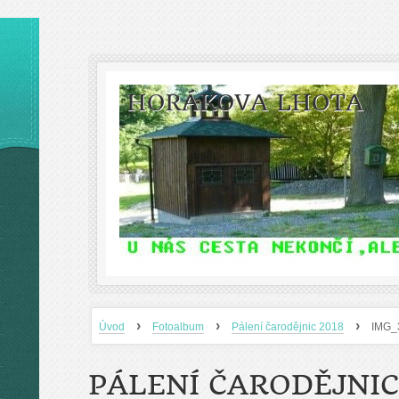
HORÁKOVA LHOTA
›
›
›
Úvod
Fotoalbum
Pálení čarodějnic 2018
IMG_
PÁLENÍ ČARODĚJNIC