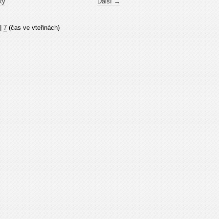
ky
Další →
|
7
(čas ve vteřinách)