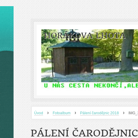
HORÁKOVA LHOTA
›
›
›
Úvod
Fotoalbum
Pálení čarodějnic 2018
IMG_
PÁLENÍ ČARODĚJNIC