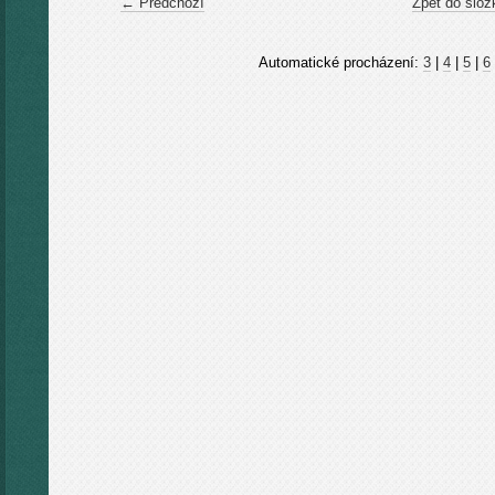
← Předchozí
Zpět do slož
Automatické procházení:
3
|
4
|
5
|
6