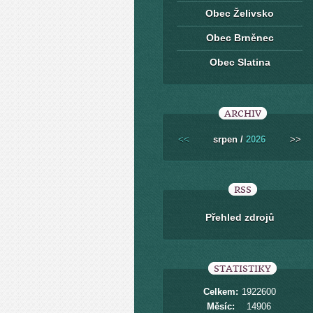
Obec Želivsko
Obec Brněnec
Obec Slatina
ARCHIV
<<
srpen /
2026
>>
RSS
Přehled zdrojů
STATISTIKY
Celkem:
1922600
Měsíc:
14906