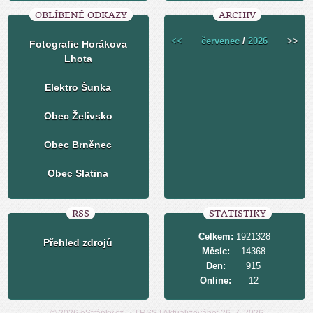
OBLÍBENÉ ODKAZY
ARCHIV
<<
červenec
/
2026
>>
Fotografie Horákova
Lhota
Elektro Šunka
Obec Želivsko
Obec Brněnec
Obec Slatina
RSS
STATISTIKY
Celkem:
1921328
Přehled zdrojů
Měsíc:
14368
Den:
915
Online:
12