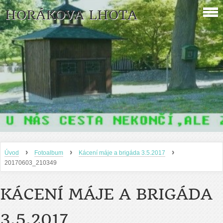
HORÁKOVA LHOTA
›
›
›
Úvod
Fotoalbum
Kácení máje a brigáda 3.5.2017
20170603_210349
KÁCENÍ MÁJE A BRIGÁDA
3.5.2017