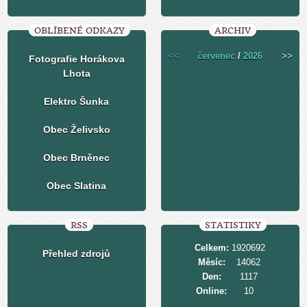
OBLÍBENÉ ODKAZY
ARCHIV
<<
červenec
/
2026
>>
Fotografie Horákova
Lhota
Elektro Šunka
Obec Želivsko
Obec Brněnec
Obec Slatina
RSS
STATISTIKY
Celkem:
1920692
Přehled zdrojů
Měsíc:
14062
Den:
1117
Online:
10