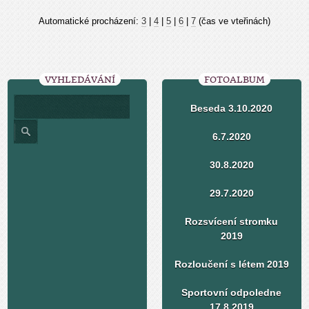
Automatické procházení:
3
|
4
|
5
|
6
|
7
(čas ve vteřinách)
VYHLEDÁVÁNÍ
FOTOALBUM
Beseda 3.10.2020
6.7.2020
30.8.2020
29.7.2020
Rozsvícení stromku
2019
Rozloučení s létem 2019
Sportovní odpoledne
17.8.2019