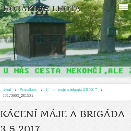
HORÁKOVA LHOTA
›
›
›
Úvod
Fotoalbum
Kácení máje a brigáda 3.5.2017
20170603_201521
KÁCENÍ MÁJE A BRIGÁDA
3.5.2017