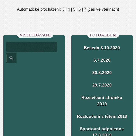
Automatické procházení:
3
|
4
|
5
|
6
|
7
(čas ve vteřinách)
VYHLEDÁVÁNÍ
FOTOALBUM
Beseda 3.10.2020
6.7.2020
30.8.2020
29.7.2020
Rozsvícení stromku
2019
Rozloučení s létem 2019
Sportovní odpoledne
17.8.2019