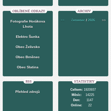
OBLÍBENÉ ODKAZY
ARCHIV
<<
červenec
/
2026
>>
Fotografie Horákova
Lhota
Elektro Šunka
Obec Želivsko
Obec Brněnec
Obec Slatina
RSS
STATISTIKY
Celkem:
1920937
Přehled zdrojů
Měsíc:
14225
Den:
1147
Online:
22