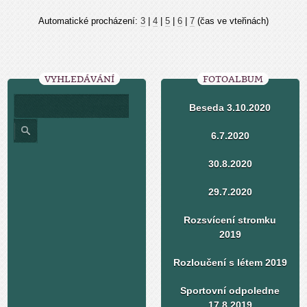
Automatické procházení:
3
|
4
|
5
|
6
|
7
(čas ve vteřinách)
VYHLEDÁVÁNÍ
FOTOALBUM
Beseda 3.10.2020
6.7.2020
30.8.2020
29.7.2020
Rozsvícení stromku
2019
Rozloučení s létem 2019
Sportovní odpoledne
17.8.2019