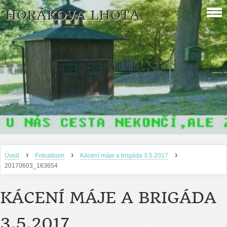
HORÁKOVA LHOTA
›
›
›
Úvod
Fotoalbum
Kácení máje a brigáda 3.5.2017
20170603_163654
KÁCENÍ MÁJE A BRIGÁDA
3.5.2017