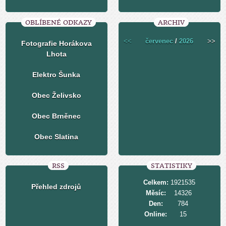
OBLÍBENÉ ODKAZY
ARCHIV
<<
červenec
/
2026
>>
Fotografie Horákova
Lhota
Elektro Šunka
Obec Želivsko
Obec Brněnec
Obec Slatina
RSS
STATISTIKY
Celkem:
1921535
Přehled zdrojů
Měsíc:
14326
Den:
784
Online:
15