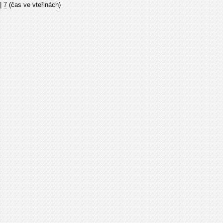
|
7
(čas ve vteřinách)