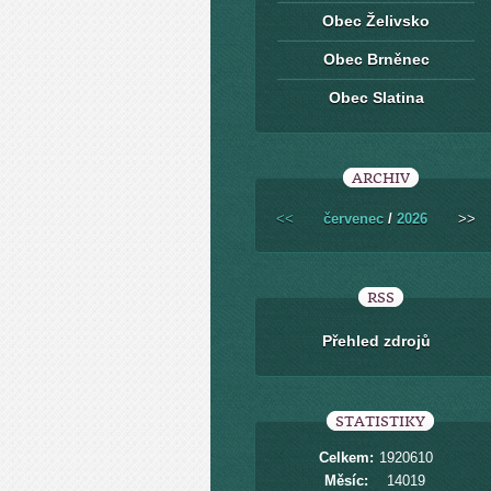
Obec Želivsko
Obec Brněnec
Obec Slatina
ARCHIV
<<
červenec
/
2026
>>
RSS
Přehled zdrojů
STATISTIKY
Celkem:
1920610
Měsíc:
14019