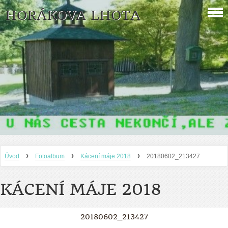
HORÁKOVA LHOTA
›
›
›
Úvod
Fotoalbum
Kácení máje 2018
20180602_213427
KÁCENÍ MÁJE 2018
20180602_213427