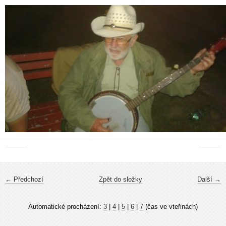
← Předchozí
Zpět do složky
Další →
Automatické procházení:
3
|
4
|
5
|
6
|
7
(čas ve vteřinách)