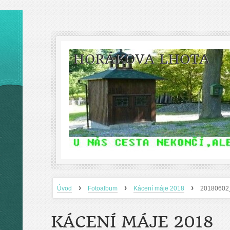
HORÁKOVA LHOTA
›
›
›
Úvod
Fotoalbum
Kácení máje 2018
20180602
KÁCENÍ MÁJE 2018