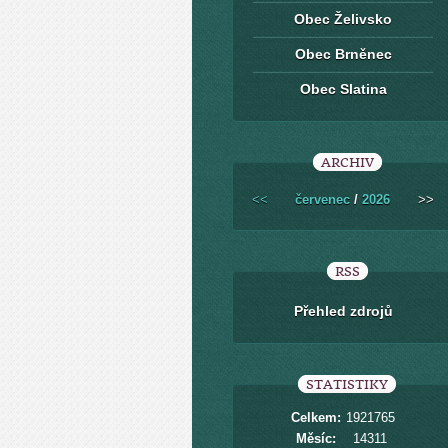
Obec Želivsko
Obec Brněnec
Obec Slatina
ARCHIV
<<
červenec
/
2026
>>
RSS
Přehled zdrojů
STATISTIKY
Celkem:
1921765
Měsíc:
14311