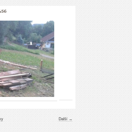
456
ky
Další →