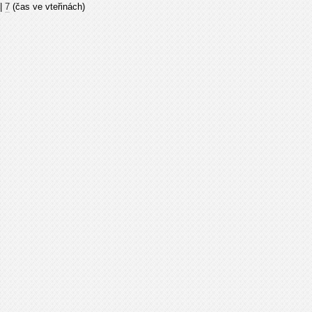
|
7
(čas ve vteřinách)